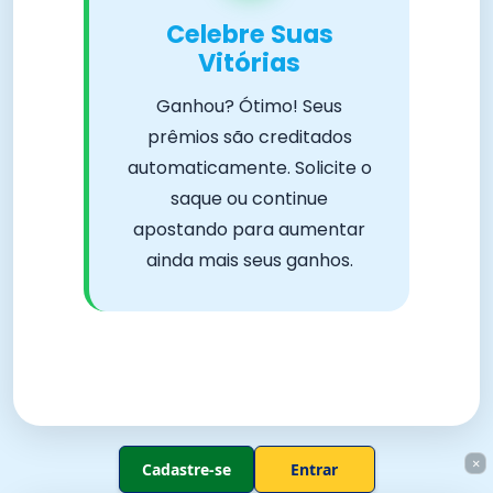
Celebre Suas
Vitórias
Ganhou? Ótimo! Seus
prêmios são creditados
automaticamente. Solicite o
saque ou continue
apostando para aumentar
ainda mais seus ganhos.
×
Cadastre-se
Entrar