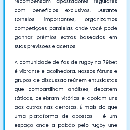
recompensam apostadores regulares
com benefícios exclusivos. Durante
torneios importantes, organizamos
competições paralelas onde você pode
ganhar prêmios extras baseados em
suas previsões e acertos.
A comunidade de fãs de rugby na 79bet
é vibrante e acolhedora. Nossos fóruns e
grupos de discussão reúnem entusiastas
que compartilham análises, debatem
táticas, celebram vitórias e apoiam uns
aos outros nas derrotas. É mais do que
uma plataforma de apostas - é um
espaço onde a paixão pelo rugby une