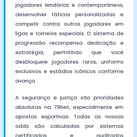
jogadores lendários e contemporâneos,
desenvolver táticas personalizadas e
competir contra outros jogadores em
ligas e torneios especiais. O sistema de
progressão recompensa dedicação e
estratégia, permitindo que você
desbloqueie jogadores raros, uniforms
exclusivos e estádios icônicos conforme
avança.
A segurança e justiça são prioridades
absolutas na 79bet, especialmente em
apostas esportivas. Todas as nossas
odds são calculadas por sistemas
certificados e auditados