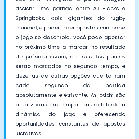
assistir uma partida entre All Blacks e
Springboks, dois gigantes do rugby
mundial, e poder fazer apostas conforme
o jogo se desenrola. Você pode apostar
no próximo time a marcar, no resultado
do próximo scrum, em quantos pontos
serão marcados no segundo tempo, e
dezenas de outras opções que tornam
cada segundo da partida
absolutamente eletrizante. As odds são
atualizadas em tempo real, refletindo a
dinâmica do jogo e oferecendo
oportunidades constantes de apostas
lucrativas.