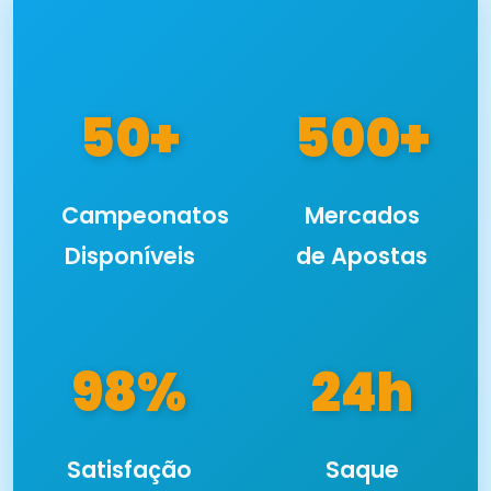
50+
500+
Campeonatos
Mercados
Disponíveis
de Apostas
98%
24h
Satisfação
Saque