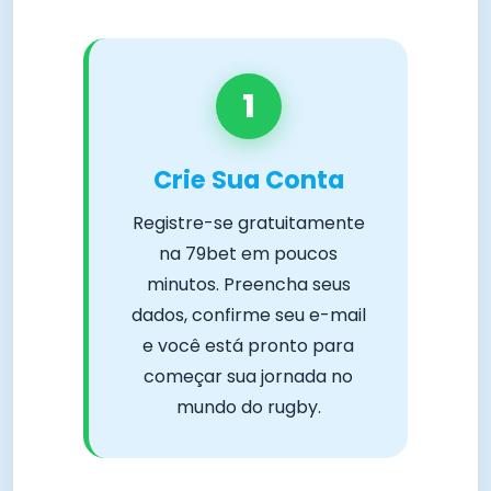
1
Crie Sua Conta
Registre-se gratuitamente
na 79bet em poucos
minutos. Preencha seus
dados, confirme seu e-mail
e você está pronto para
começar sua jornada no
mundo do rugby.