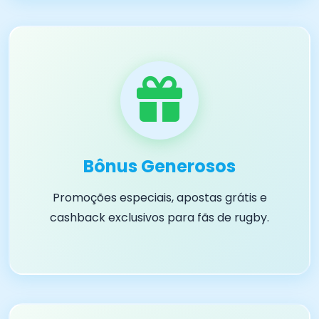
Bônus Generosos
Promoções especiais, apostas grátis e
cashback exclusivos para fãs de rugby.