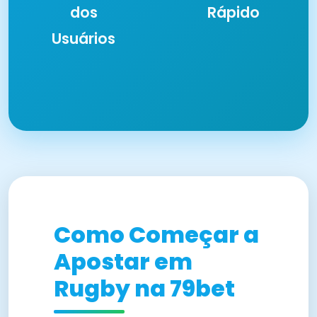
dos
Rápido
Usuários
Como Começar a
Apostar em
Rugby na 79bet