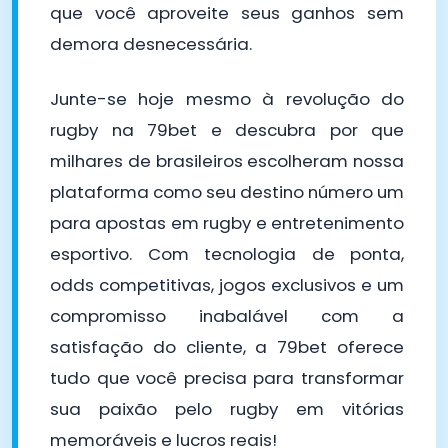
que você aproveite seus ganhos sem
demora desnecessária.
Junte-se hoje mesmo à revolução do
rugby na 79bet e descubra por que
milhares de brasileiros escolheram nossa
plataforma como seu destino número um
para apostas em rugby e entretenimento
esportivo. Com tecnologia de ponta,
odds competitivas, jogos exclusivos e um
compromisso inabalável com a
satisfação do cliente, a 79bet oferece
tudo que você precisa para transformar
sua paixão pelo rugby em vitórias
memoráveis e lucros reais!