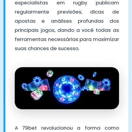
especialistas em rugby publicam
regularmente previsões, dicas de
apostas e análises profundas dos
principais jogos, dando a você todas as
ferramentas necessárias para maximizar
suas chances de sucesso.
A 79bet revolucionou a forma como