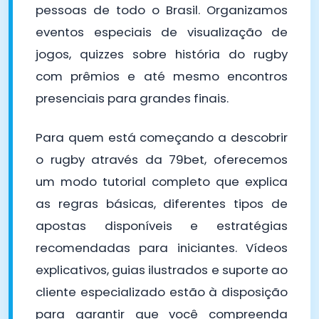
pessoas de todo o Brasil. Organizamos
eventos especiais de visualização de
jogos, quizzes sobre história do rugby
com prêmios e até mesmo encontros
presenciais para grandes finais.
Para quem está começando a descobrir
o rugby através da 79bet, oferecemos
um modo tutorial completo que explica
as regras básicas, diferentes tipos de
apostas disponíveis e estratégias
recomendadas para iniciantes. Vídeos
explicativos, guias ilustrados e suporte ao
cliente especializado estão à disposição
para garantir que você compreenda