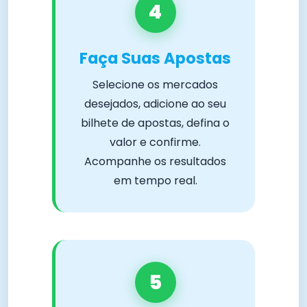
4
Faça Suas Apostas
Selecione os mercados
desejados, adicione ao seu
bilhete de apostas, defina o
valor e confirme.
Acompanhe os resultados
em tempo real.
5