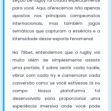
seção de rugby foi criada especialmente
para você. Aqui, oferecemos não apenas
apostas nos principais campeonatos
internacionais, mas também jogos
temáticos que capturam a essência e a
intensidade desse esporte fenomenal.
Na 79bet, entendemos que o rugby vai
muito além de simplesmente assistir
uma partida. É sobre sentir cada tackle,
vibrar com cada try e comemorar cada
conversão como se você estivesse lá no
campo. Nossa plataforma foi
desenvolvida para proporcionar uma
experiência imersiva onde você pode