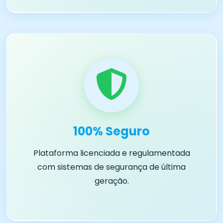
100% Seguro
Plataforma licenciada e regulamentada
com sistemas de segurança de última
geração.