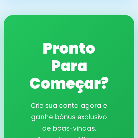
Pronto
Para
Começar?
Crie sua conta agora e
ganhe bônus exclusivo
de boas-vindas.