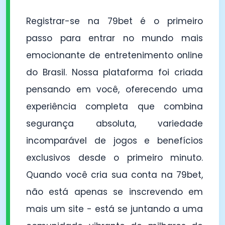
Registrar-se na 79bet é o primeiro
passo para entrar no mundo mais
emocionante de entretenimento online
do Brasil. Nossa plataforma foi criada
pensando em você, oferecendo uma
experiência completa que combina
segurança absoluta, variedade
incomparável de jogos e benefícios
exclusivos desde o primeiro minuto.
Quando você cria sua conta na 79bet,
não está apenas se inscrevendo em
mais um site - está se juntando a uma