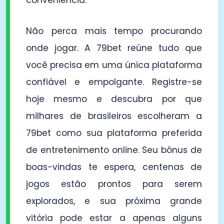
Não perca mais tempo procurando
onde jogar. A 79bet reúne tudo que
você precisa em uma única plataforma
confiável e empolgante. Registre-se
hoje mesmo e descubra por que
milhares de brasileiros escolheram a
79bet como sua plataforma preferida
de entretenimento online. Seu bônus de
boas-vindas te espera, centenas de
jogos estão prontos para serem
explorados, e sua próxima grande
vitória pode estar a apenas alguns