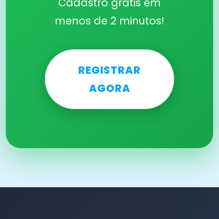
Cadastro grátis em
menos de 2 minutos!
REGISTRAR
AGORA