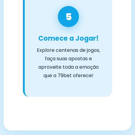
5
Comece a Jogar!
Explore centenas de jogos,
faça suas apostas e
aproveite toda a emoção
que a 79bet oferece!