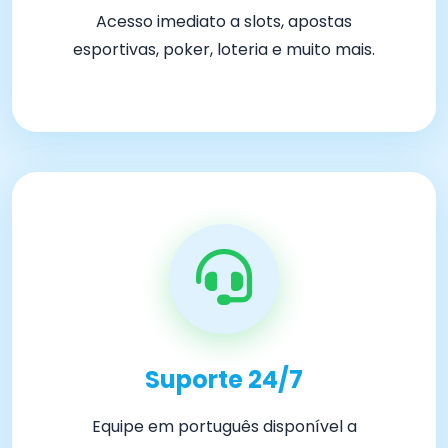
Acesso imediato a slots, apostas
esportivas, poker, loteria e muito mais.
Suporte 24/7
Equipe em português disponível a