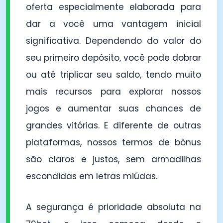
oferta especialmente elaborada para
dar a você uma vantagem inicial
significativa. Dependendo do valor do
seu primeiro depósito, você pode dobrar
ou até triplicar seu saldo, tendo muito
mais recursos para explorar nossos
jogos e aumentar suas chances de
grandes vitórias. E diferente de outras
plataformas, nossos termos de bônus
são claros e justos, sem armadilhas
escondidas em letras miúdas.
A segurança é prioridade absoluta na