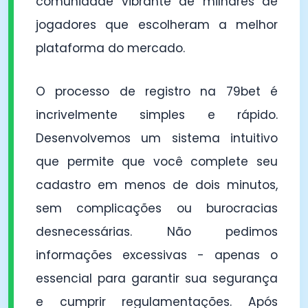
comunidade vibrante de milhares de
jogadores que escolheram a melhor
plataforma do mercado.
O processo de registro na 79bet é
incrivelmente simples e rápido.
Desenvolvemos um sistema intuitivo
que permite que você complete seu
cadastro em menos de dois minutos,
sem complicações ou burocracias
desnecessárias. Não pedimos
informações excessivas - apenas o
essencial para garantir sua segurança
e cumprir regulamentações. Após