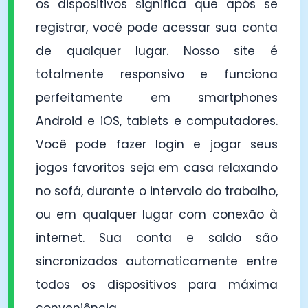
os dispositivos significa que após se
registrar, você pode acessar sua conta
de qualquer lugar. Nosso site é
totalmente responsivo e funciona
perfeitamente em smartphones
Android e iOS, tablets e computadores.
Você pode fazer login e jogar seus
jogos favoritos seja em casa relaxando
no sofá, durante o intervalo do trabalho,
ou em qualquer lugar com conexão à
internet. Sua conta e saldo são
sincronizados automaticamente entre
todos os dispositivos para máxima
conveniência.