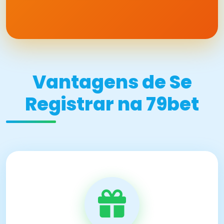
Vantagens de Se
Registrar na 79bet