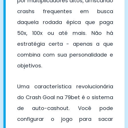
por multiplicadores altos, arriscando
crashs frequentes em busca
daquela rodada épica que paga
50x, 100x ou até mais. Não há
estratégia certa - apenas a que
combina com sua personalidade e
objetivos.
Uma característica revolucionária
do Crash Goal na 79bet é o sistema
de auto-cashout. Você pode
configurar o jogo para sacar