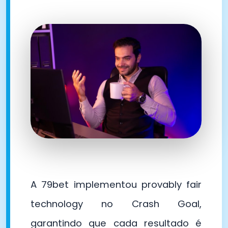
A 79bet implementou provably fair
technology no Crash Goal,
garantindo que cada resultado é