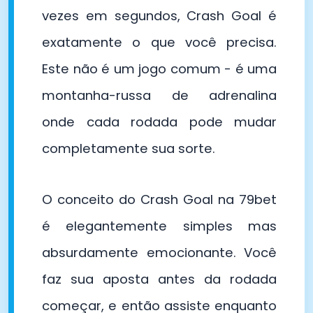
vezes em segundos, Crash Goal é
exatamente o que você precisa.
Este não é um jogo comum - é uma
montanha-russa de adrenalina
onde cada rodada pode mudar
completamente sua sorte.
O conceito do Crash Goal na 79bet
é elegantemente simples mas
absurdamente emocionante. Você
faz sua aposta antes da rodada
começar, e então assiste enquanto