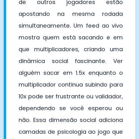
de outros jogadores estão
apostando na mesma rodada
simultaneamente. Um feed ao vivo
mostra quem está sacando e em
que multiplicadores, criando uma
dinâmica social fascinante. Ver
alguém sacar em 1.5x enquanto o
multiplicador continua subindo para
10x pode ser frustrante ou validador,
dependendo se você esperou ou
não. Essa dimensão social adiciona
camadas de psicologia ao jogo que