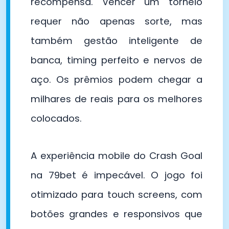
recompensa. Vencer um torneio
requer não apenas sorte, mas
também gestão inteligente de
banca, timing perfeito e nervos de
aço. Os prêmios podem chegar a
milhares de reais para os melhores
colocados.
A experiência mobile do Crash Goal
na 79bet é impecável. O jogo foi
otimizado para touch screens, com
botões grandes e responsivos que