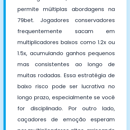
permite múltiplas abordagens na
79bet. Jogadores conservadores
frequentemente sacam em
multiplicadores baixos como 1.2x ou
1.5x, acumulando ganhos pequenos
mas consistentes ao longo de
muitas rodadas. Essa estratégia de
baixo risco pode ser lucrativa no
longo prazo, especialmente se você
for disciplinado. Por outro lado,
caçadores de emoção esperam