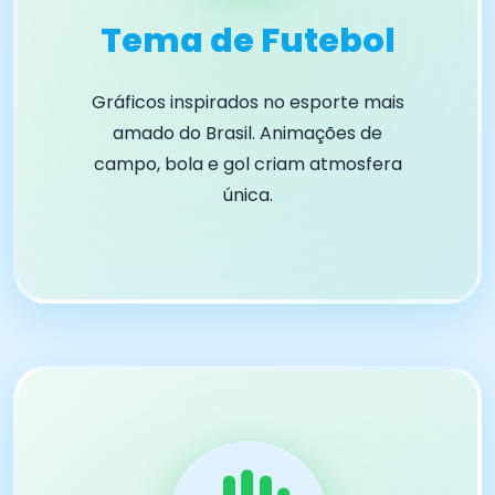
Tema de Futebol
Gráficos inspirados no esporte mais
amado do Brasil. Animações de
campo, bola e gol criam atmosfera
única.