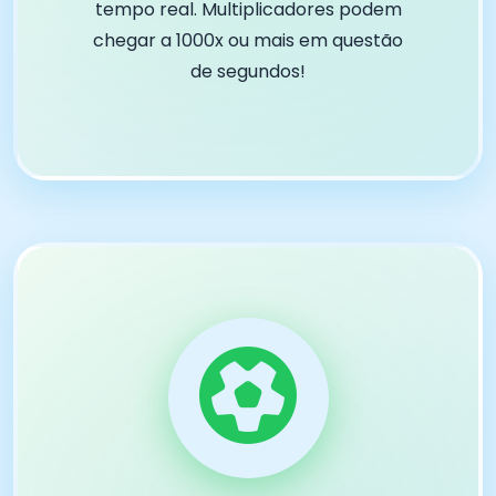
tempo real. Multiplicadores podem
chegar a 1000x ou mais em questão
de segundos!