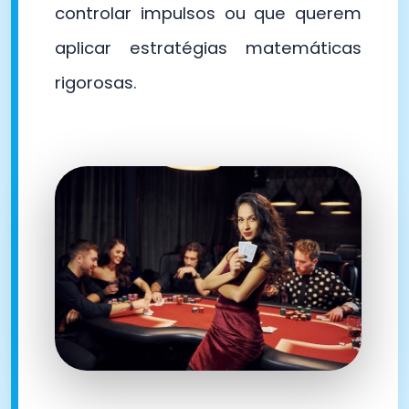
controlar impulsos ou que querem
aplicar estratégias matemáticas
rigorosas.