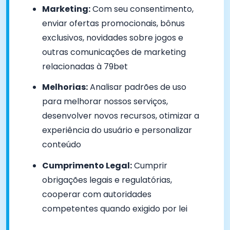
Marketing:
Com seu consentimento,
enviar ofertas promocionais, bônus
exclusivos, novidades sobre jogos e
outras comunicações de marketing
relacionadas à 79bet
Melhorias:
Analisar padrões de uso
para melhorar nossos serviços,
desenvolver novos recursos, otimizar a
experiência do usuário e personalizar
conteúdo
Cumprimento Legal:
Cumprir
obrigações legais e regulatórias,
cooperar com autoridades
competentes quando exigido por lei