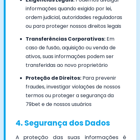
informações quando exigido por lei,
ordem judicial, autoridades reguladoras
ou para proteger nossos direitos legais
Transferências Corporativas:
Em
caso de fusão, aquisição ou venda de
ativos, suas informações podem ser
transferidas ao novo proprietário
Proteção de Direitos:
Para prevenir
fraudes, investigar violações de nossos
termos ou proteger a segurança da
79bet e de nossos usuários
4. Segurança dos Dados
A proteção das suas informações é