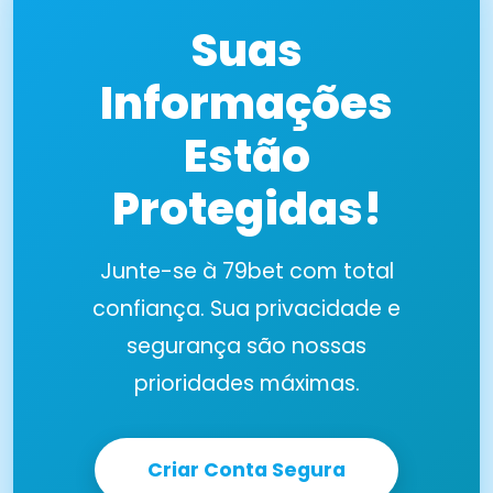
Suas
Informações
Estão
Protegidas!
Junte-se à 79bet com total
confiança. Sua privacidade e
segurança são nossas
prioridades máximas.
Criar Conta Segura