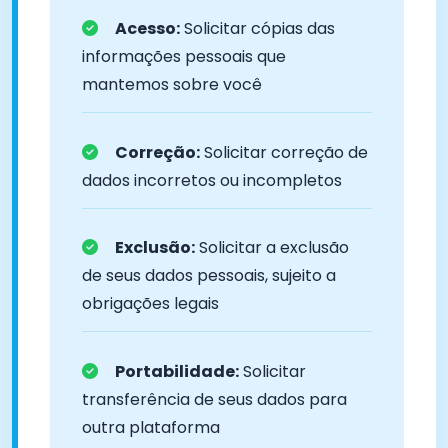
Acesso:
Solicitar cópias das
informações pessoais que
mantemos sobre você
Correção:
Solicitar correção de
dados incorretos ou incompletos
Exclusão:
Solicitar a exclusão
de seus dados pessoais, sujeito a
obrigações legais
Portabilidade:
Solicitar
transferência de seus dados para
outra plataforma