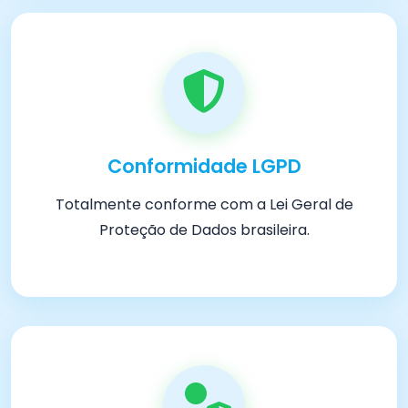
Conformidade LGPD
Totalmente conforme com a Lei Geral de
Proteção de Dados brasileira.