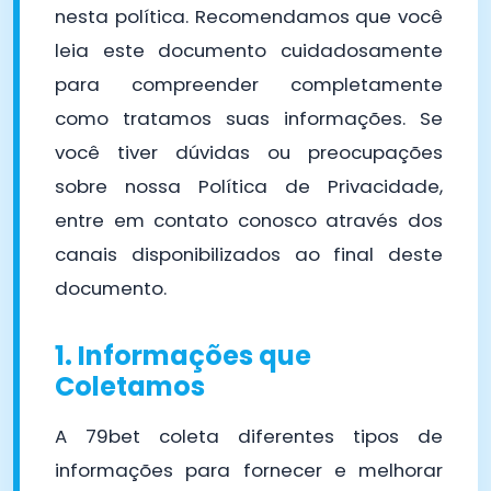
nesta política. Recomendamos que você
leia este documento cuidadosamente
para compreender completamente
como tratamos suas informações. Se
você tiver dúvidas ou preocupações
sobre nossa Política de Privacidade,
entre em contato conosco através dos
canais disponibilizados ao final deste
documento.
1. Informações que
Coletamos
A 79bet coleta diferentes tipos de
informações para fornecer e melhorar