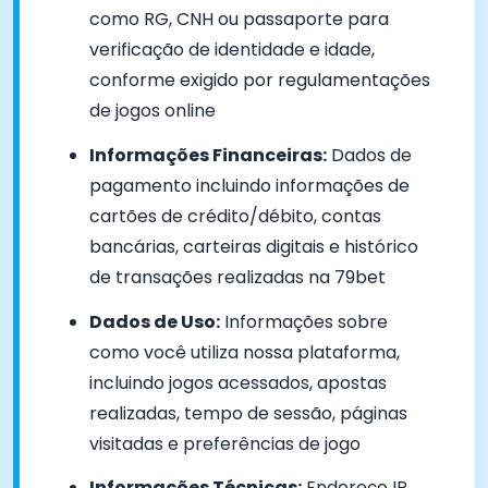
como RG, CNH ou passaporte para
verificação de identidade e idade,
conforme exigido por regulamentações
de jogos online
Informações Financeiras:
Dados de
pagamento incluindo informações de
cartões de crédito/débito, contas
bancárias, carteiras digitais e histórico
de transações realizadas na 79bet
Dados de Uso:
Informações sobre
como você utiliza nossa plataforma,
incluindo jogos acessados, apostas
realizadas, tempo de sessão, páginas
visitadas e preferências de jogo
Informações Técnicas:
Endereço IP,