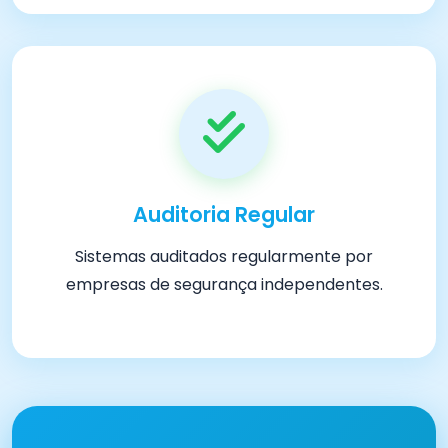
Auditoria Regular
Sistemas auditados regularmente por
empresas de segurança independentes.