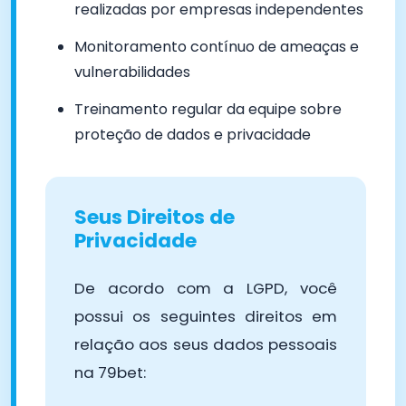
realizadas por empresas independentes
Monitoramento contínuo de ameaças e
vulnerabilidades
Treinamento regular da equipe sobre
proteção de dados e privacidade
Seus Direitos de
Privacidade
De acordo com a LGPD, você
possui os seguintes direitos em
relação aos seus dados pessoais
na 79bet: