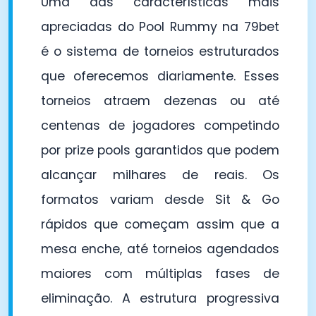
Uma das características mais
apreciadas do Pool Rummy na 79bet
é o sistema de torneios estruturados
que oferecemos diariamente. Esses
torneios atraem dezenas ou até
centenas de jogadores competindo
por prize pools garantidos que podem
alcançar milhares de reais. Os
formatos variam desde Sit & Go
rápidos que começam assim que a
mesa enche, até torneios agendados
maiores com múltiplas fases de
eliminação. A estrutura progressiva