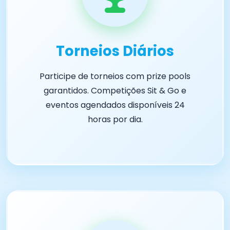
Torneios Diários
Participe de torneios com prize pools
garantidos. Competições Sit & Go e
eventos agendados disponíveis 24
horas por dia.