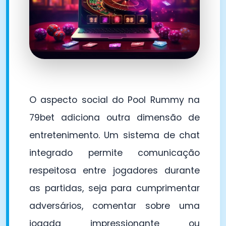
O aspecto social do Pool Rummy na
79bet adiciona outra dimensão de
entretenimento. Um sistema de chat
integrado permite comunicação
respeitosa entre jogadores durante
as partidas, seja para cumprimentar
adversários, comentar sobre uma
jogada impressionante ou