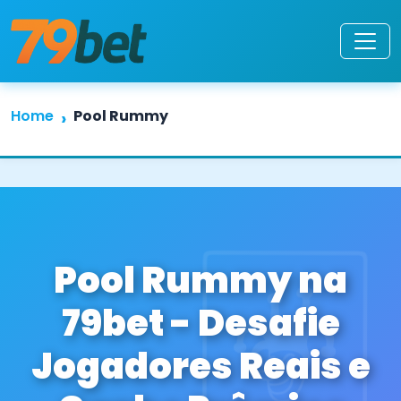
Home
Pool Rummy
Pool Rummy na
79bet - Desafie
Jogadores Reais e