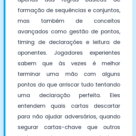
formação de sequências e conjuntos,
mas também de conceitos
avançados como gestão de pontos,
timing de declarações e leitura de
oponentes. Jogadores experientes
sabem que às vezes é melhor
terminar uma mão com alguns
pontos do que arriscar tudo tentando
uma declaração perfeita. Eles
entendem quais cartas descartar
para não ajudar adversários, quando
segurar cartas-chave que outros