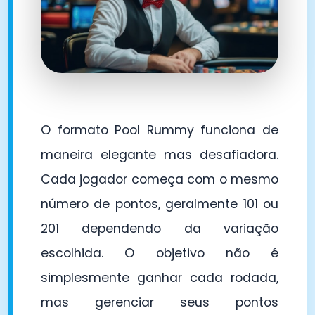
O formato Pool Rummy funciona de
maneira elegante mas desafiadora.
Cada jogador começa com o mesmo
número de pontos, geralmente 101 ou
201 dependendo da variação
escolhida. O objetivo não é
simplesmente ganhar cada rodada,
mas gerenciar seus pontos