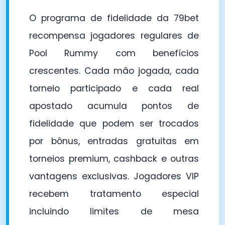
O programa de fidelidade da 79bet
recompensa jogadores regulares de
Pool Rummy com benefícios
crescentes. Cada mão jogada, cada
torneio participado e cada real
apostado acumula pontos de
fidelidade que podem ser trocados
por bônus, entradas gratuitas em
torneios premium, cashback e outras
vantagens exclusivas. Jogadores VIP
recebem tratamento especial
incluindo limites de mesa