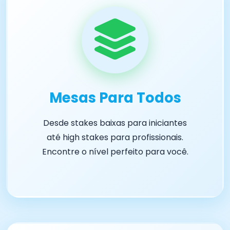
Mesas Para Todos
Desde stakes baixas para iniciantes
até high stakes para profissionais.
Encontre o nível perfeito para você.