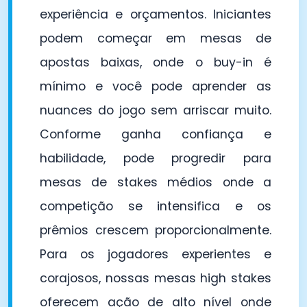
experiência e orçamentos. Iniciantes
podem começar em mesas de
apostas baixas, onde o buy-in é
mínimo e você pode aprender as
nuances do jogo sem arriscar muito.
Conforme ganha confiança e
habilidade, pode progredir para
mesas de stakes médios onde a
competição se intensifica e os
prêmios crescem proporcionalmente.
Para os jogadores experientes e
corajosos, nossas mesas high stakes
oferecem ação de alto nível onde