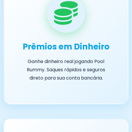
Prêmios em Dinheiro
Ganhe dinheiro real jogando Pool
Rummy. Saques rápidos e seguros
direto para sua conta bancária.