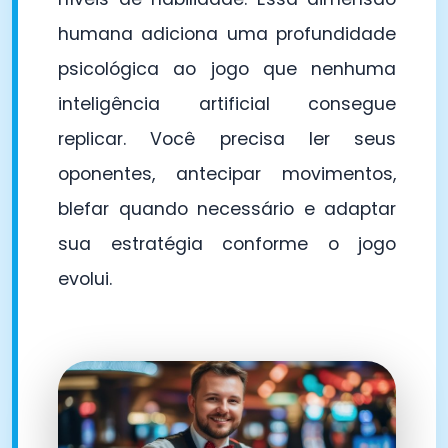
humana adiciona uma profundidade
psicológica ao jogo que nenhuma
inteligência artificial consegue
replicar. Você precisa ler seus
oponentes, antecipar movimentos,
blefar quando necessário e adaptar
sua estratégia conforme o jogo
evolui.