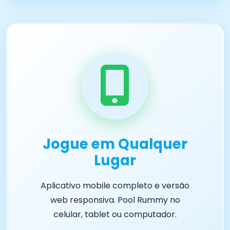
Jogue em Qualquer
Lugar
Aplicativo mobile completo e versão
web responsiva. Pool Rummy no
celular, tablet ou computador.