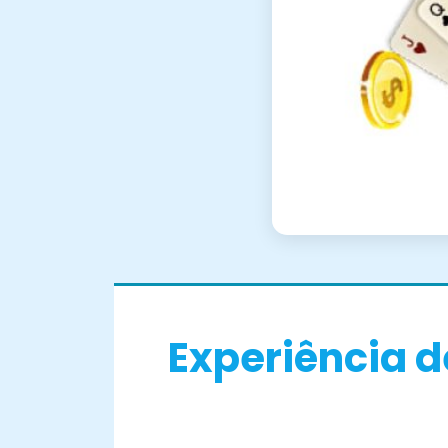
Experiência 