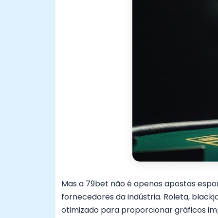
Mas a 79bet não é apenas apostas esport
fornecedores da indústria. Roleta, blackj
otimizado para proporcionar gráficos impr