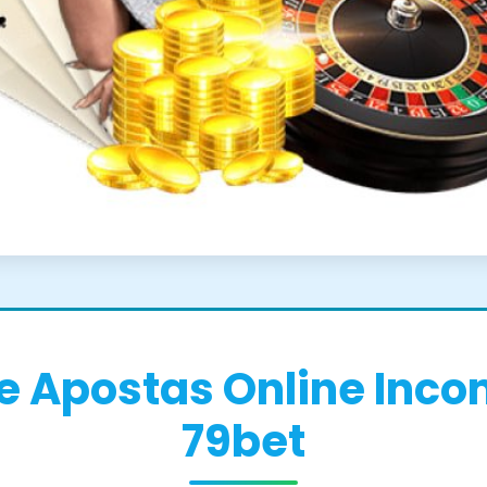
de Apostas Online Inc
79bet