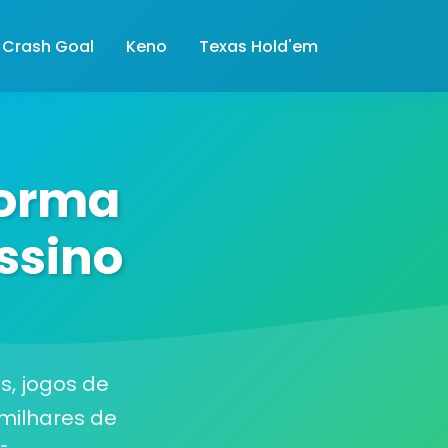
Crash Goal
Keno
Texas Hold'em
forma
ssino
s, jogos de
milhares de