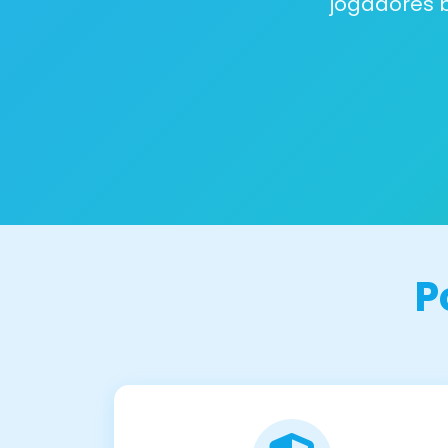
jogadores b
P