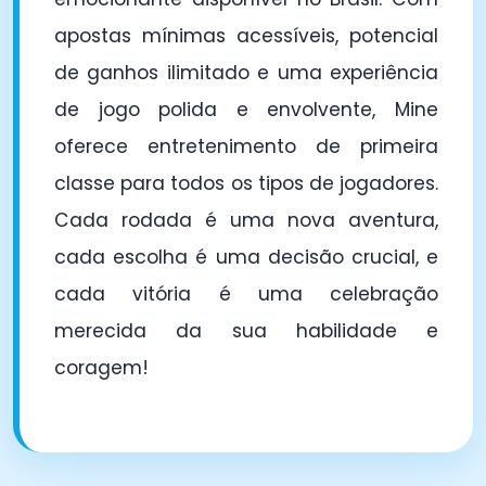
apostas mínimas acessíveis, potencial
de ganhos ilimitado e uma experiência
de jogo polida e envolvente, Mine
oferece entretenimento de primeira
classe para todos os tipos de jogadores.
Cada rodada é uma nova aventura,
cada escolha é uma decisão crucial, e
cada vitória é uma celebração
merecida da sua habilidade e
coragem!