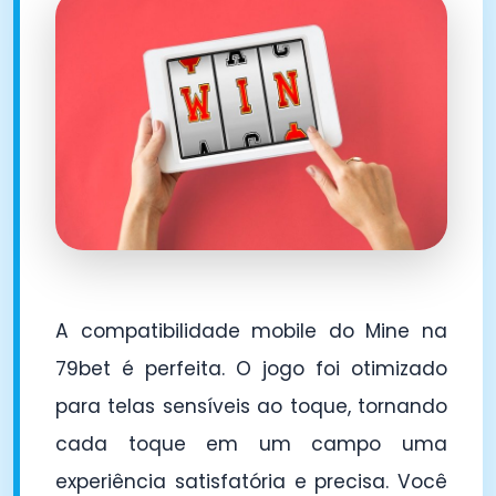
A compatibilidade mobile do Mine na
79bet é perfeita. O jogo foi otimizado
para telas sensíveis ao toque, tornando
cada toque em um campo uma
experiência satisfatória e precisa. Você