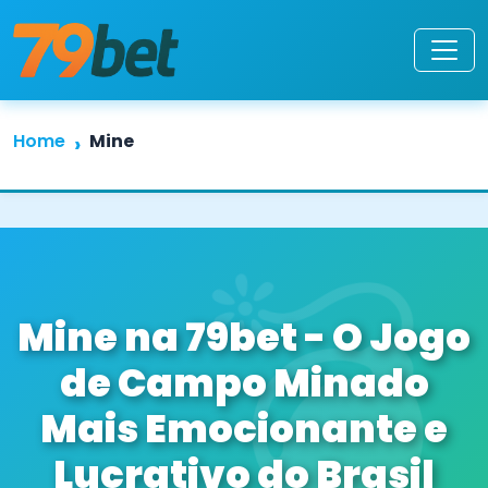
Home
Mine
Mine na 79bet - O Jogo
de Campo Minado
Mais Emocionante e
Lucrativo do Brasil