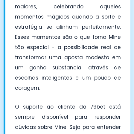
maiores, celebrando aqueles
momentos mágicos quando a sorte e
estratégia se alinham perfeitamente.
Esses momentos são o que torna Mine
tão especial - a possibilidade real de
transformar uma aposta modesta em
um ganho substancial através de
escolhas inteligentes e um pouco de
coragem.
O suporte ao cliente da 79bet está
sempre disponível para responder
dúvidas sobre Mine. Seja para entender