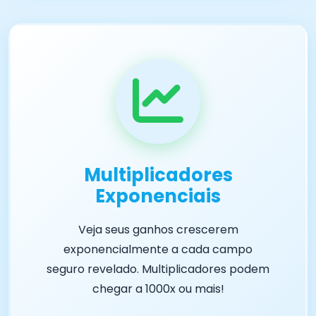
Multiplicadores
Exponenciais
Veja seus ganhos crescerem
exponencialmente a cada campo
seguro revelado. Multiplicadores podem
chegar a 1000x ou mais!