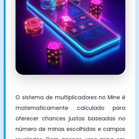
O sistema de multiplicadores no Mine é
matematicamente calculado para
oferecer chances justas baseadas no
número de minas escolhidas e campos