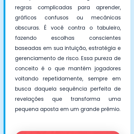
regras complicadas para aprender,
gráficos confusos ou mecânicas
obscuras. É você contra o tabuleiro,
fazendo escolhas conscientes
baseadas em sua intuição, estratégia e
gerenciamento de risco. Essa pureza de
conceito é o que mantém jogadores
voltando repetidamente, sempre em
busca daquela sequência perfeita de
revelações que transforma uma
pequena aposta em um grande prêmio.