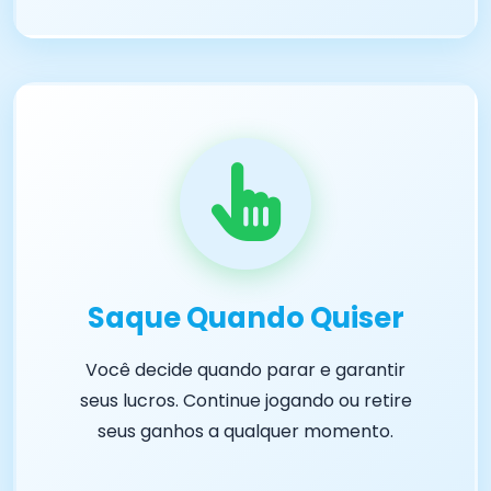
Saque Quando Quiser
Você decide quando parar e garantir
seus lucros. Continue jogando ou retire
seus ganhos a qualquer momento.