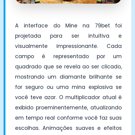
A interface do Mine na 79bet foi
projetada para ser intuitiva e
visualmente impressionante. Cada
campo é representado por um
quadrado que se revela ao ser clicado,
mostrando um diamante brilhante se
for seguro ou uma mina explosiva se
você teve azar. O multiplicador atual é
exibido proeminentemente, atualizando
em tempo real conforme você faz suas
escolhas. Animações suaves e efeitos