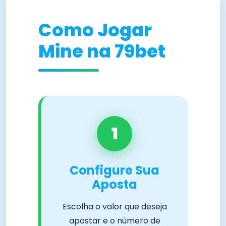
Como Jogar
Mine na 79bet
1
Configure Sua
Aposta
Escolha o valor que deseja
apostar e o número de