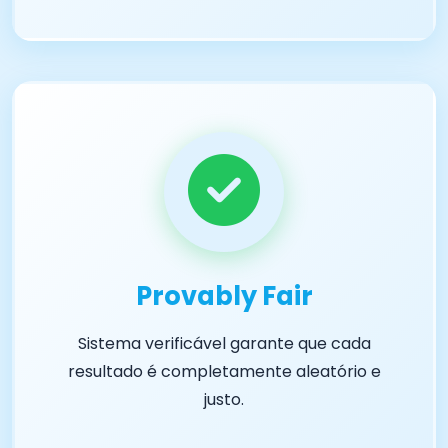
Provably Fair
Sistema verificável garante que cada
resultado é completamente aleatório e
justo.