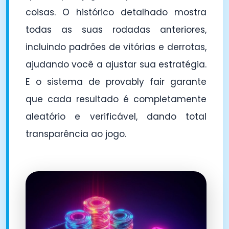
coisas. O histórico detalhado mostra
todas as suas rodadas anteriores,
incluindo padrões de vitórias e derrotas,
ajudando você a ajustar sua estratégia.
E o sistema de provably fair garante
que cada resultado é completamente
aleatório e verificável, dando total
transparência ao jogo.