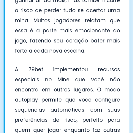
ganhar ainda mais, mas também corre
o risco de perder tudo se acertar uma
mina. Muitos jogadores relatam que
essa é a parte mais emocionante do
jogo, fazendo seu coração bater mais
forte a cada nova escolha.
A 79bet implementou recursos
especiais no Mine que você não
encontra em outros lugares. O modo
autoplay permite que você configure
sequências automáticas com suas
preferências de risco, perfeito para
quem quer jogar enquanto faz outras